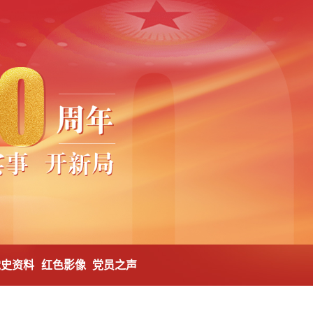
党史资料
红色影像
党员之声